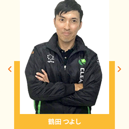
鶴田 つよし