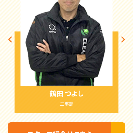
鶴田 つよし
工事部