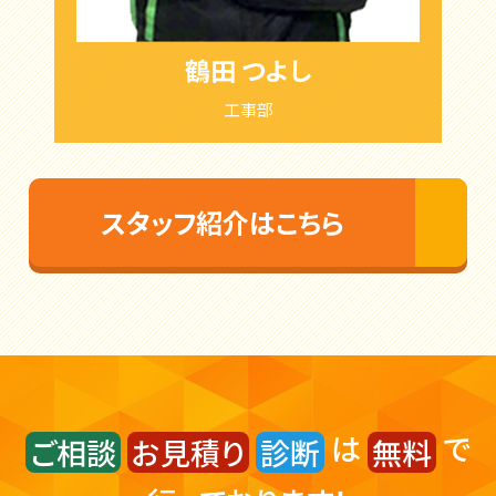
鶴田 つよし
工事部
スタッフ紹介はこちら
は
で
ご相談
お見積り
診断
無料