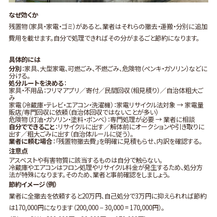
なぜ効くか
残置物（家具・家電・ゴミ）があると、業者はそれらの撤去・運搬・分別に追加
費用を載せます。自分で処理できればその分がまるごと節約になります。
具体的には
分別
：家具、大型家電、可燃ごみ、不燃ごみ、危険物（ペンキ・ガソリン）などに
分ける。
処分ルートを決める
：
家具・不用品：フリマアプリ／寄付／民間回収（相見積り）／自治体粗大ご
み
家電（冷蔵庫・テレビ・エアコン・洗濯機）：家電リサイクル法対象 → 家電量
販店/専門回収に依頼（自治体回収ではないことが多い）
危険物（灯油・ガソリン・塗料・ボンベ）：専門処理が必要 → 業者に相談
自分でできること
：リサイクルに出す／解体前にオークションや引き取りに
出す／粗大ごみに出す（自治体ルールに従う）。
業者に頼む場合
：「残置物撤去費」を明確に見積もらせ、内訳を確認する。
注意点
アスベストや有害物質に該当するものは自分で触らない。
冷蔵庫やエアコンはフロン処理やリサイクル料金が発生するため、処分方
法が特殊になります。そのため、業者と事前確認をしましょう。
節約イメージ（例）
業者に全撤去を依頼すると20万円、自己処分で3万円に抑えられれば節約
は170,000円になります（200,000 − 30,000 = 170,000円）。