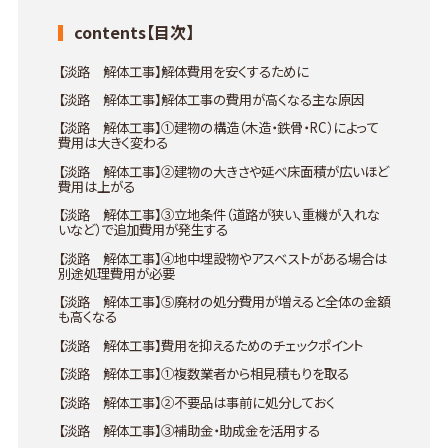
contents【目次】
【淡路 解体工事】解体費用を安くするために
【淡路 解体工事】解体工事の費用が高くなる主な原因
【淡路 解体工事】①建物の構造（木造・鉄骨・RC）によって
費用は大きく変わる
【淡路 解体工事】②建物の大きさや延べ床面積が広いほど
費用は上がる
【淡路 解体工事】③立地条件（道路が狭い、重機が入れな
いなど）で追加費用が発生する
【淡路 解体工事】④地中埋設物やアスベストがある場合は
別途処理費用が必要
【淡路 解体工事】⑤廃材の処分費用が増えると全体の金額
も高くなる
【淡路 解体工事】費用を抑えるためのチェックポイント
【淡路 解体工事】①複数業者から相見積もりを取る
【淡路 解体工事】②不要品は事前に処分しておく
【淡路 解体工事】③補助金・助成金を活用する