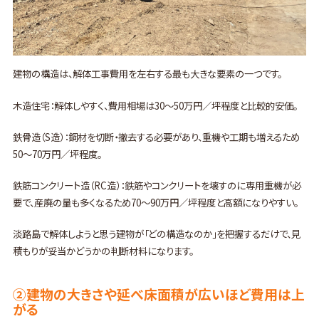
建物の構造は、解体工事費用を左右する最も大きな要素の一つです。
木造住宅：解体しやすく、費用相場は30〜50万円／坪程度と比較的安価。
鉄骨造（S造）：鋼材を切断・撤去する必要があり、重機や工期も増えるため
50〜70万円／坪程度。
鉄筋コンクリート造（RC造）：鉄筋やコンクリートを壊すのに専用重機が必
要で、産廃の量も多くなるため70〜90万円／坪程度と高額になりやすい。
淡路島で解体しようと思う建物が「どの構造なのか」を把握するだけで、見
積もりが妥当かどうかの判断材料になります。
②建物の大きさや延べ床面積が広いほど費用は上
がる