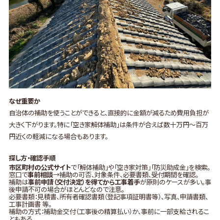
なぜ重要か
自治体の補助を使うことができると、直接的に金額が減るため費用負担が
大きく下がります。特に「空き家解体補助」は条件が合えば数十万円〜百万
円近くの軽減になる場合もあります。
探し方・確認手順
市区町村の公式サイト
で「解体補助」や「空き家対策」「防災助成金」を検索。
窓口で
事前相談
→補助の可否、対象条件、必要書類、受付期間を確認。
補助は
事前申請（交付決定）を得てから工事着手
が原則のケースが多い。事
後申請不可の場合がほとんどなので注意。
必要書類：見積書、所有者確認書類（登記事項証明書等）、写真、申請書類、
工事計画書 等。
補助の方式：補助金交付（工事後の精算払い）か、事前に一部支給されるこ
ともある。