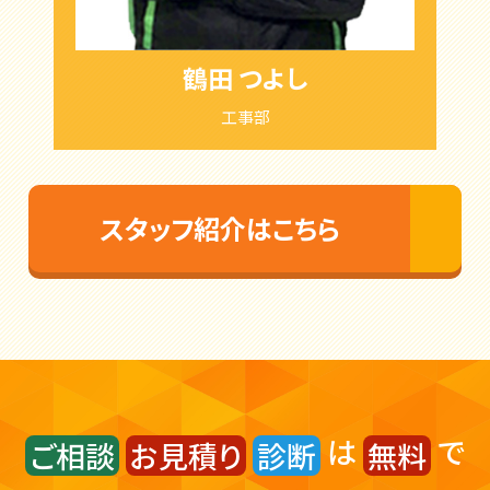
鶴田 つよし
工事部
スタッフ紹介はこちら
は
で
ご相談
お見積り
診断
無料