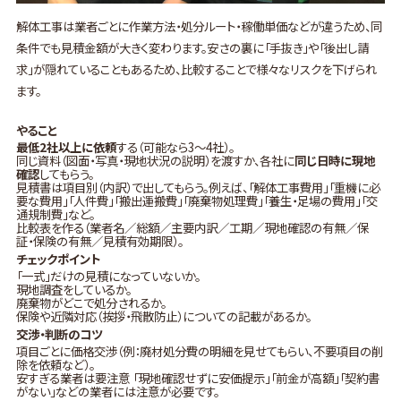
解体工事は業者ごとに作業方法・処分ルート・稼働単価などが違うため、同
条件でも見積金額が大きく変わります。安さの裏に「手抜き」や「後出し請
求」が隠れていることもあるため、比較することで様々なリスクを下げられ
ます。
やること
最低2社以上に依頼
する（可能なら3〜4社）。
同じ資料（図面・写真・現地状況の説明）を渡すか、各社に
同じ日時に現地
確認
してもらう。
見積書は項目別（内訳）で出してもらう。例えば、「解体工事費用」「重機に必
要な費用」「人件費」「搬出運搬費」「廃棄物処理費」「養生・足場の費用」「交
通規制費」など。
比較表を作る（業者名／総額／主要内訳／工期／現地確認の有無／保
証・保険の有無／見積有効期限）。
チェックポイント
「一式」だけの見積になっていないか。
現地調査をしているか。
廃棄物がどこで処分されるか。
保険や近隣対応（挨拶・飛散防止）についての記載があるか。
交渉・判断のコツ
項目ごとに価格交渉（例：廃材処分費の明細を見せてもらい、不要項目の削
除を依頼など）。
安すぎる業者は要注意 「現地確認せずに安価提示」「前金が高額」「契約書
がない」などの業者には注意が必要です。