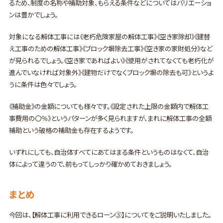
るため、制度の名称や補助対象、もらえる条件などについてはバリエーショ
ンは豊かでしょう。
対象になる解体工事には《老朽危険家屋の解体工事》《空き家除却》《建替
え工事のための解体工事》《ブロック塀除去工事》《空き家の家財処分》など
が見られるでしょう。《空き家であればよい》《使用がされてなくても老朽化が
進んでいなければ対象外》《建物だけでなくブロック塀の除去も可》というよ
うに条件は色々でしょう。
《補助金》の金額についても様々です。《設定された上限の金額内で解体工
事費用の〇％》というパターンが多く見られますが、まれに解体工事の全額
補助という破格の補助金も存在するようです。
いずれにしても、自治体すべてにあてはまる条件というものはなくて、自治
体によって違うので、前もってしっかり確かめておきましょう。
まとめ
今回は、【解体工事に利用できるローン③】についてをご説明いたしました。