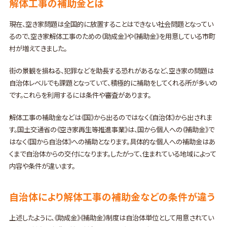
解体工事の補助金とは
現在、空き家問題は全国的に放置することはできない社会問題となってい
るので、空き家解体工事のための《助成金》や《補助金》を用意している市町
村が増えてきました。
街の景観を損ねる、犯罪などを助長する恐れがあるなど、空き家の問題は
自治体レベルでも課題となっていて、積極的に補助をしてくれる所が多いの
です。これらを利用するには条件や審査があります。
解体工事の補助金などは《国》から出るのではなく《自治体》から出されま
す。国土交通省の《空き家再生等推進事業》は、国から個人への《補助金》で
はなく《国から自治体》への補助となります。具体的な個人への補助金はあ
くまで自治体からの交付になります。したがって、住まれている地域によって
内容や条件が違います。
自治体により解体工事の補助金などの条件が違う
上述したように、《助成金》《補助金》制度は自治体単位として用意されてい