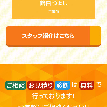
鶴田 つよし
工事部
スタッフ紹介はこちら
は
で
ご相談
お見積り
診断
無料
行っております！