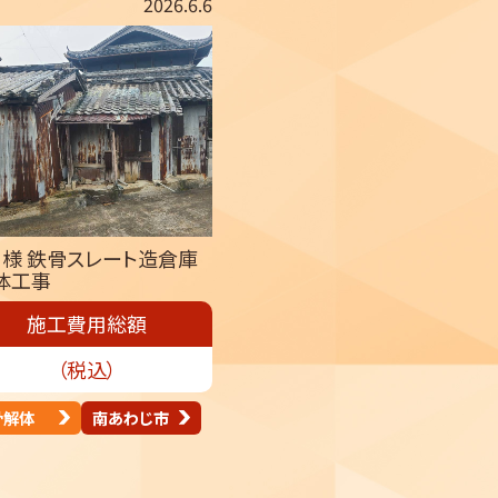
2026.6.6
M様 鉄骨スレート造倉庫
体工事
施工費用総額
（税込）
骨解体
南あわじ市