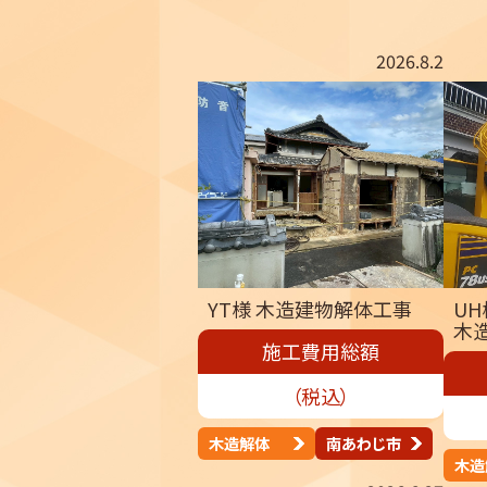
2026.8.2
YT様 木造建物解体工事
UH
木
施工費用総額
（税込）
木造解体
南あわじ市
木造