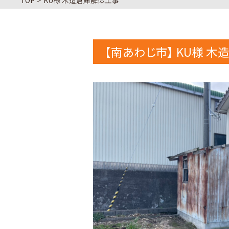
TOP
KU様 木造倉庫解体工事
【南あわじ市】 KU様 