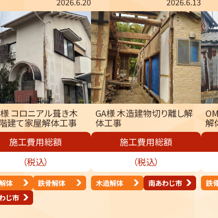
2026.6.20
2026.6.13
M様 コロニアル葺き木
GA様 木造建物切り離し解
O
2階建て家屋解体工事
体工事
解
施工費用総額
施工費用総額
（税込）
（税込）
解体
鉄骨解体
木造解体
南あわじ市
鉄
わじ市