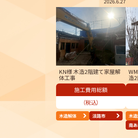
2026.6.27
KN様 木造2階建て家屋解
W
体工事
造
施工費用総額
（税込）
木造解体
淡路市
木造
南あ