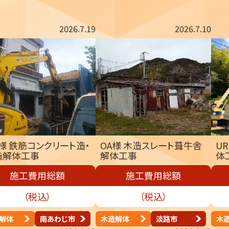
2026.7.19
2026.7.10
様 鉄筋コンクリート造・
OA様 木造スレート葺牛舎
U
造解体工事
解体工事
体
施工費用総額
施工費用総額
（税込）
（税込）
解体
南あわじ市
木造解体
淡路市
木