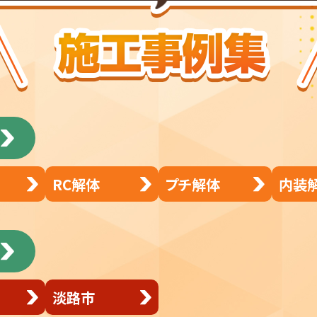
RC解体
プチ解体
内装
淡路市