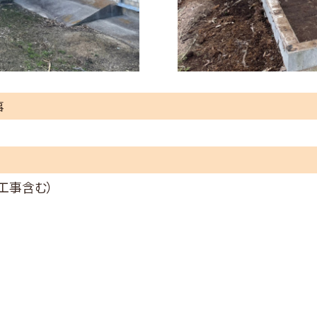
事
工事含む）