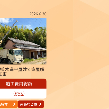
2026.6.30
R様 木造平屋建て家屋解
工事
施工費用総額
（税込）
造解体
南あわじ市