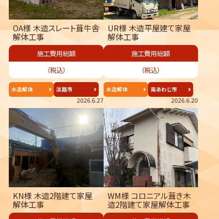
OA様 木造スレート葺牛舎
UR様 木造平屋建て家屋
解体工事
解体工事
施工費用総額
施工費用総額
（税込）
（税込）
木造解体
淡路市
木造解体
南あわじ市
2026.6.27
2026.6.20
KN様 木造2階建て家屋
WM様 コロニアル葺き木
解体工事
造2階建て家屋解体工事