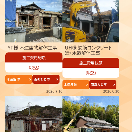
YT様 木造建物解体工事
UH様 鉄筋コンクリート
造・木造解体工事
施工費用総額
施工費用総額
（税込）
（税込）
木造解体
南あわじ市
木造解体
南あわじ市
2026.7.10
2026.6.30