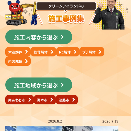
施工内容から選ぶ
木造解体
鉄骨解体
RC解体
プチ解体
内装解体
施工地域から選ぶ
南あわじ市
洲本市
淡路市
2026.8.2
2026.7.19