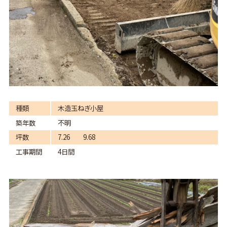
種類
木造玉ねぎ小屋
築年数
不明
坪数
7.26 9.68
工事期間
4日間