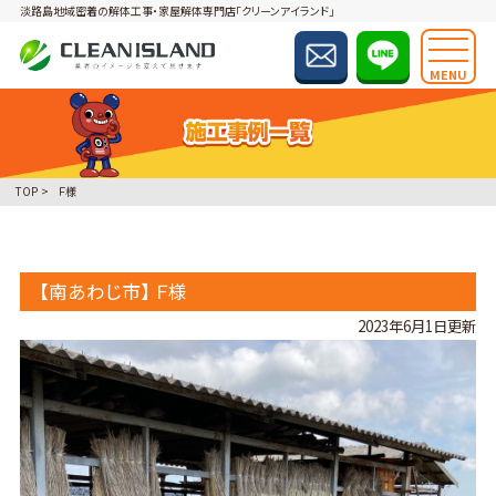
淡路島地域密着の解体工事・家屋解体専門店「クリーンアイランド」
MENU
TOP
Ｆ様
【南あわじ市】 Ｆ様
2023年6月1日更新