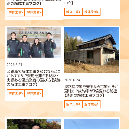
ログ】
路の解体工事ブログ】
解体工事
解体業者
解体工事
解体業者
2026.6.27
淡路島で解体工事を頼むならどこ
がおすすめ？費用を抑える秘訣と
実績ある優良業者の選び方【淡路
2026.6.24
の解体工事ブログ】
淡路島で家を売るなら古家付きか
更地か？成約率が3倍変わる秘密
解体工事
解体業者
【淡路の解体工事ブログ】
解体工事
解体業者