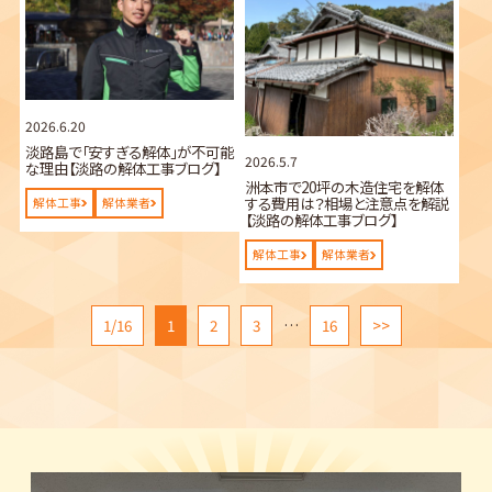
2026.6.20
淡路島で「安すぎる解体」が不可能
2026.5.7
な理由【淡路の解体工事ブログ】
洲本市で20坪の木造住宅を解体
する費用は？相場と注意点を解説
解体工事
解体業者
【淡路の解体工事ブログ】
解体工事
解体業者
1/16
1
2
3
…
16
>>