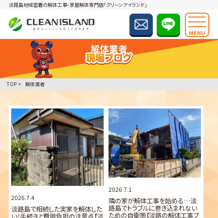
淡路島地域密着の解体工事・家屋解体専門店「クリーンアイランド」
MENU
解体業者
TOP
解体業者
2026.7.1
2026.7.4
隣の家が解体工事を始める…淡
路島でトラブルに巻き込まれない
淡路島で相続した実家を解体した
ための自衛策【淡路の解体工事ブ
い！手続きと費用負担の注意点【淡